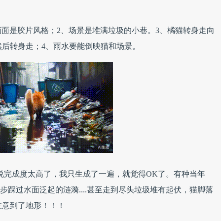
画面是胶片风格；2、场景是堆满垃圾的小巷。3、橘猫转身走向
然后转身走；4、雨水要能倒映猫和场景。
说完成度太高了，我只生成了一遍，就觉得OK了。有种当年
脚步踩过水面泛起的涟漪....甚至走到尽头垃圾堆有起伏，猫脚落
注意到了地形！！！