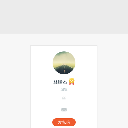
林晞杰
编辑
发私信