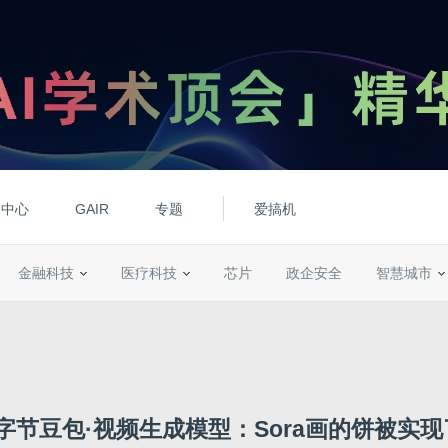
动中心
GAIR
专题
爱搞机
金融科技
医疗科技
芯片
政企安全
智慧城市
字节豆包·视频生成模型：Sora画的饼被实现了...