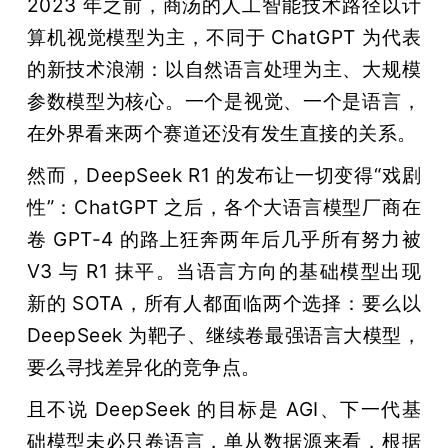
2023 年之前，商汤的人工智能技术路径以计
开
算机视觉模型为主，不同于 ChatGPT 为代表
课
的新技术浪潮：以自然语言处理为主、大规模
参数模型为核心。一个是视觉、一个是语言，
活
在外界看来两个赛道还没有发生直接的关系。
然而，DeepSeek R1 的发布让一切变得“戏剧
动
性”：ChatGPT 之后，各个大语言模型厂商在
卷 GPT-4 的路上狂奔两年后几乎所有努力被 
中
V3 与 R1 抹平。当语言方向的基础模型出现
新的 SOTA，所有人都面临两个选择：要么以 
心
DeepSeek 为靶子、继续卷最强语言大模型，
GAIR
要么寻找差异化的竞争点。
且不说 DeepSeek 的目标是 AGI、下一代基
专
础模型未必只卷语言，单从数据源来看，根据