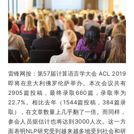
开
课
活
动
中
雷锋网按：第57届计算语言学大会 ACL 2019
即将在意大利佛罗伦萨举办。本次会议共有
心
2905篇投稿，最终录取660篇，录取率为
22.7%。相比去年（1544篇投稿，384篇录
GAIR
取），在文章数量上几乎翻了一倍。而同样，
参会人员据估计也将达到3000人次。这一方
专
面表明NLP研究受到越来越多地受到社会和研