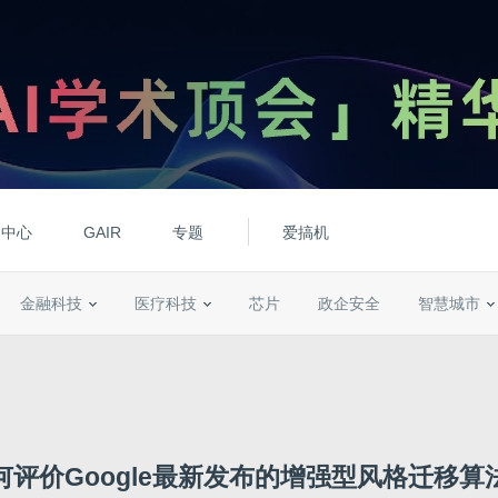
动中心
GAIR
专题
爱搞机
金融科技
医疗科技
芯片
政企安全
智慧城市
何评价Google最新发布的增强型风格迁移算