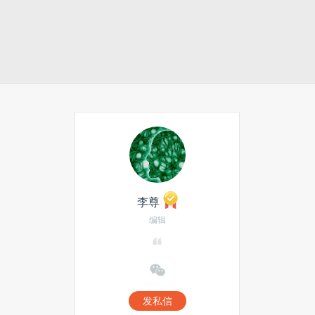
李尊
编辑
发私信