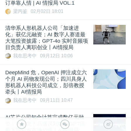
订单靠人情 | AI 情报局 VOL.1
梁丙鉴
02月02日 18:01
清华系人形机器人公司「加速进
化」获亿元融资；AI 数字人赛道最
大笔投资披露；GPT-4o 实时音频项
目负责人离职创业丨AI情报局
我在思考中
09月12日 10:06
DeepMind 危，OpenAI 押注成立六
个月 AI 药物发现公司；四川具身人
形机器人科技公司成立，彭倍教授
牵头丨AI情报局
我在思考中
09月11日 10:47
AI芯片公司知合计算完成数亿元融
资；大乌龙！高盛误判ChatGPT流
量下滑引发市场恐慌丨AI情报局