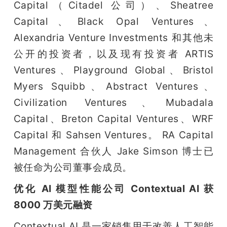
Capital（Citadel 公司）、Sheatree 
Capital、Black Opal Ventures、 
Alexandria Venture Investments 和其他未
公开的投资者，以及现有投资者 ARTIS 
Ventures、Playground Global、Bristol 
Myers Squibb、Abstract Ventures、
Civilization Ventures、Mubadala 
Capital、Breton Capital Ventures、WRF 
Capital 和 Sahsen Ventures。 RA Capital 
Management 合伙人 Jake Simson 博士已
被任命为公司董事会成员。
优化 AI 模型性能公司 Contextual AI 获 
8000 万美元融资
Contextual AI 是一家销售用于改善人工智能