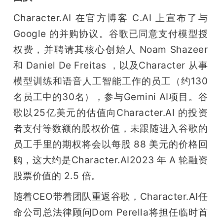
开
Character.AI 在官方博客 C.AI 上宣布了与 
课
Google 的并购协议。谷歌已同意支付模型授
权费，并聘请其核心创始人 Noam Shazeer 
活
和 Daniel De Freitas ，以及Character 从事
模型训练和语音人工智能工作的员工（约130
动
名员工中的30名），参与Gemini AI项目。谷
歌以25亿美元的估值向Character.AI 的投资
中
者支付等数额的股权价值，未跟随进入谷歌的
员工手里的期权将会以每股 88 美元的价格回
心
购，这大约是Character.AI2023 年 A 轮融资
股票价值的 2.5 倍。
GAIR
随着CEO带着团队重返谷歌，Character.AI任
专
命公司总法律顾问Dom Perella将担任临时首