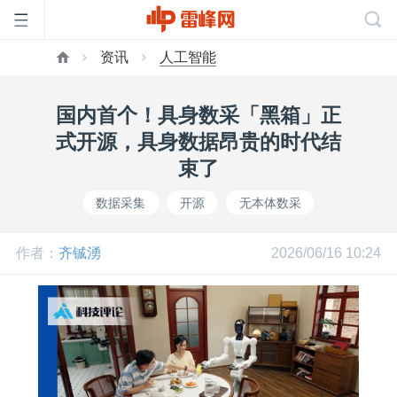
资讯
人工智能
首
国内首个！具身数采「黑箱」正
页
式开源，具身数据昂贵的时代结
束了
雷
数据采集
开源
无本体数采
峰
作者：
齐铖湧
2026/06/16 10:24
网
公