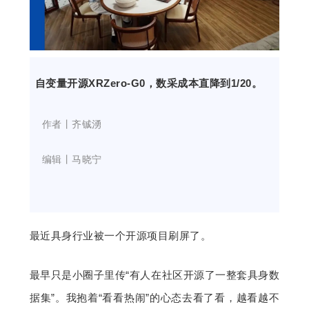
开
课
自变量开源XRZero-G0，数采成本直降到1/20。
活
    作者丨齐铖湧
动
    编辑丨马晓宁
中
心
最近具身行业被一个开源项目刷屏了。
GAIR
最早只是小圈子里传“有人在社区开源了一整套具身数
专
据集”。我抱着“看看热闹”的心态去看了看，越看越不