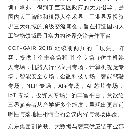
开
圳）承办，得到了宝安区政府的大力指导，是
国内人工智能和机器人学术界、工业界及投资
课
界三大领域的顶级交流盛会，旨在打造国内人
工智能领域最具实力的跨界交流合作平台。
活
CCF-GAIR 2018 延续前两届的「顶尖」阵
动
容，提供 1 个主会场和 11 个专场（仿生机器
人专场，机器人行业应用专场，计算机视觉专
中
场，智能安全专场，金融科技专场，智能驾驶
专场，NLP 专场，AI+专场，AI 芯片专场，
心
IoT 专场，投资人专场）的丰富平台，意欲给
三界参会者从产学研多个维度，呈现出更富前
GAIR
瞻性与落地性相结合的会议内容与现场体验。
专
京东集团副总裁、大数据与智慧供应链事业部