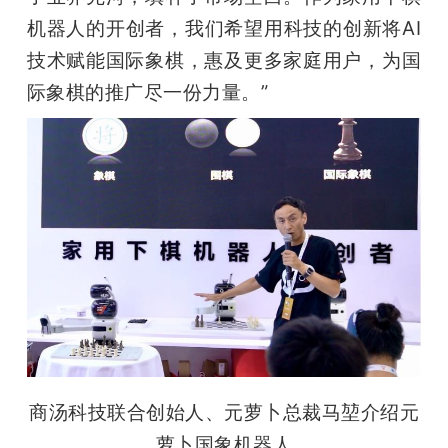
机器人的开创者，我们希望用科技的创新将AI
题
技术赋能国际象棋，惠及更多家庭用户，为国
际象棋的推广尽一份力量。”
爱
搞
机
商汤科技联合创始人、元萝卜总裁马堃介绍元
萝卜国象机器人