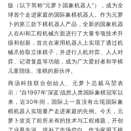
开
版（以下简称“元萝卜国象机器人”），成为全
球首个走进家庭的国际象棋机器人。作为元萝
课
卜的第三款下棋机器人产品，全新的国象机器
人在AI和工程机械方面进行了大量专项技术升
活
级和创新，首次在家用机器人上实现了通过机
械爪拾取立体棋子，并进行人机对弈、人人对
动
弈、记谱复盘等功能，成为广大爱好者和学棋
儿童陪练、涨棋的新伙伴。
中
商汤科技联合创始人、元萝卜总裁马堃表
心
示：“自1997年‘深蓝’战胜人类国际象棋冠军以
来，近30年间，国际上一直没有出现国际象
GAIR
棋机器人实现量产走进家庭的先例。今天，元
萝卜攻克了前所未有的技术与工程难题，开创
专
了业界先河，填补了市场空白。作为家用下棋