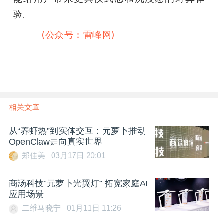
验。
雷峰网
(公众号：雷峰网)
雷峰网
相关文章
从“养虾热”到实体交互：元萝卜推动
OpenClaw走向真实世界
郑佳美
03月17日 20:01
商汤科技“元萝卜光翼灯” 拓宽家庭AI
应用场景
二维马晓宁
01月11日 11:26