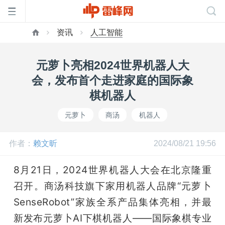
资讯
人工智能
首
元萝卜亮相2024世界机器人大
页
会，发布首个走进家庭的国际象
棋机器人
雷
元萝卜
商汤
机器人
峰
作者：
赖文昕
2024/08/21 19:56
网
8月21日，2024世界机器人大会在北京隆重
召开。商汤科技旗下家用机器人品牌“元萝卜
公
SenseRobot”家族全系产品集体亮相，并最
新发布元萝卜AI下棋机器人——国际象棋专业