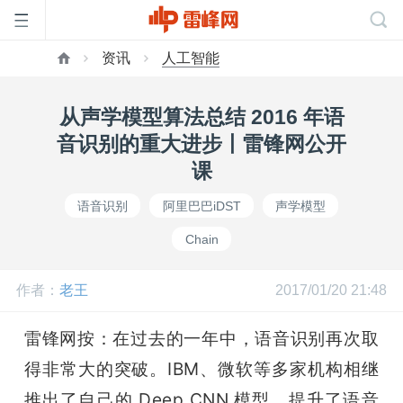
资讯
人工智能
首
从声学模型算法总结 2016 年语
页
音识别的重大进步丨雷锋网公开
课
雷
语音识别
阿里巴巴iDST
声学模型
Chain
峰
作者：
老王
2017/01/20 21:48
网
雷锋网按：在过去的一年中，语音识别再次取
公
得非常大的突破。IBM、微软等多家机构相继
推出了自己的 Deep CNN 模型，提升了语音