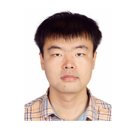
题
爱
搞
机