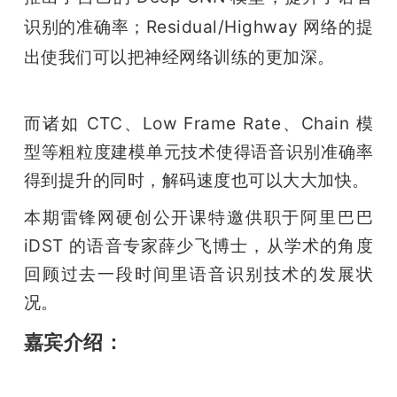
开
识别的准确率；Residual/Highway 网络的提
出使我们可以把神经网络训练的更加深。
课
活
而诸如 CTC、Low Frame Rate、Chain 模
型等粗粒度建模单元技术使得语音识别准确率
动
得到提升的同时，解码速度也可以大大加快。
本期雷锋网硬创公开课特邀供职于阿里巴巴 
中
iDST 的语音专家薛少飞博士，从学术的角度
心
回顾过去一段时间里语音识别技术的发展状
况。
GAIR
嘉宾介绍：
专