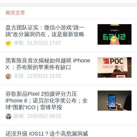
相关文章
盘古团队证实：微信小游戏“跳一
跳”改分漏洞仍在，这是最新攻略
李勤
01月02日 17:07
黑客陈良首次揭秘如何越狱 iPhone
X ：乔布斯的苹果终有缺口
又田
12月01日 12:52
谷歌新品Pixel 2拍摄评分力压
iPhone 8；诺贝尔化学奖公布；全
球“围剿”ICO | 雷锋早报
跃斌
10月05日 09:53
还没升级 iOS11？这个高危漏洞威