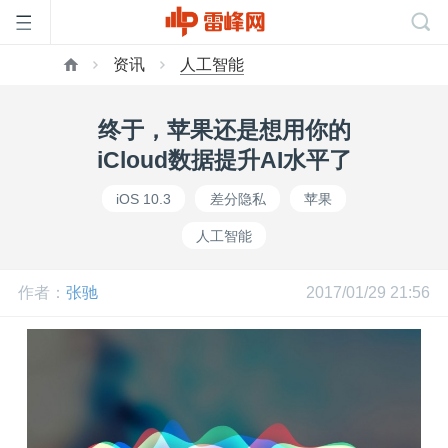
资讯
人工智能
首
终于，苹果还是想用你的
页
iCloud数据提升AI水平了
iOS 10.3
差分隐私
苹果
雷
人工智能
峰
作者：
张驰
2017/01/29 21:56
网
公