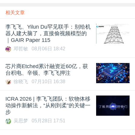
相关文章
李飞飞、Yilun Du罕见联手：别给机
器人建大脑了，直接偷视频模型的
｜GAIR Paper 115
邓哲敏
08月06日 18:42
芯片商Etched累计融资近60亿，获
台积电、辛顿、李飞飞押注
徐晓飞
07月10日 16:38
ICRA 2026 | 李飞飞团队：软物体移
动操作新解法，“从刚到柔”的关键一
步
吴思梦
05月28日 17:51