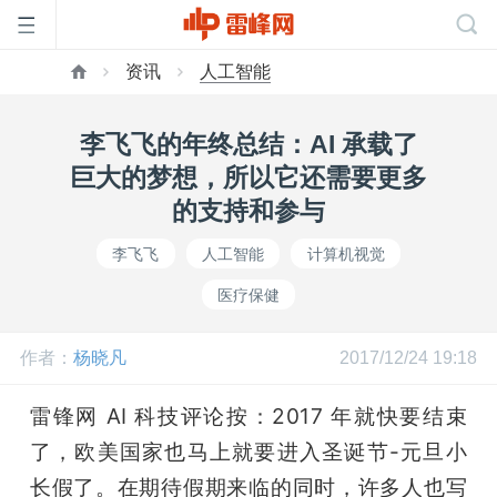
资讯
人工智能
首
李飞飞的年终总结：AI 承载了
页
巨大的梦想，所以它还需要更多
的支持和参与
雷
李飞飞
人工智能
计算机视觉
医疗保健
峰
作者：
杨晓凡
2017/12/24 19:18
网
雷锋网 AI 科技评论按：2017 年就快要结束
公
了，欧美国家也马上就要进入圣诞节-元旦小
长假了。在期待假期来临的同时，许多人也写