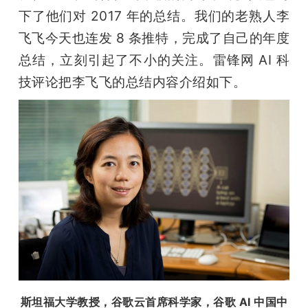
开
下了他们对 2017 年的总结。我们的老熟人李
飞飞今天也连发 8 条推特，完成了自己的年度
课
总结，立刻引起了不小的关注。雷锋网 AI 科
技评论把李飞飞的总结内容介绍如下。
活
动
中
心
GAIR
专
斯坦福大学教授，谷歌云首席科学家，谷歌 AI 中国中