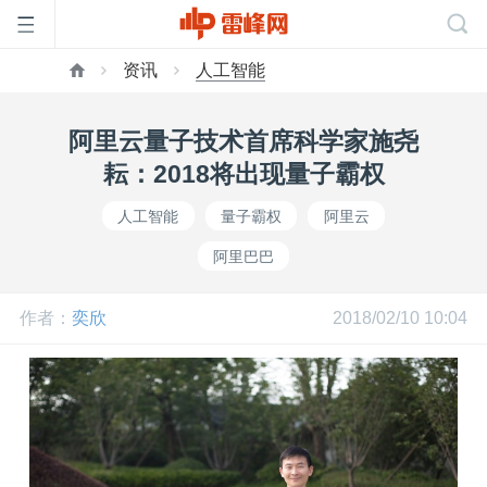
资讯
人工智能
首
阿里云量子技术首席科学家施尧
页
耘：2018将出现量子霸权
人工智能
量子霸权
阿里云
雷
阿里巴巴
峰
作者：
奕欣
2018/02/10 10:04
网
公