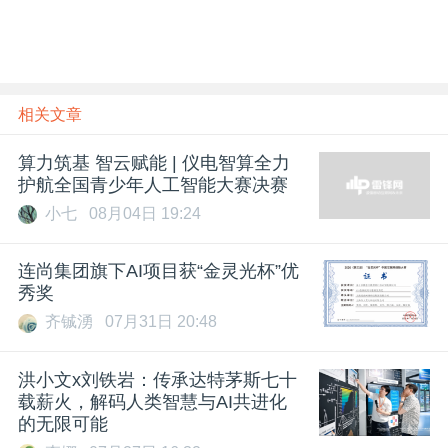
相关文章
算力筑基 智云赋能 | 仪电智算全力
护航全国青少年人工智能大赛决赛
小七
08月04日 19:24
连尚集团旗下AI项目获“金灵光杯”优
秀奖
齐铖湧
07月31日 20:48
洪小文x刘铁岩：传承达特茅斯七十
载薪火，解码人类智慧与AI共进化
的无限可能