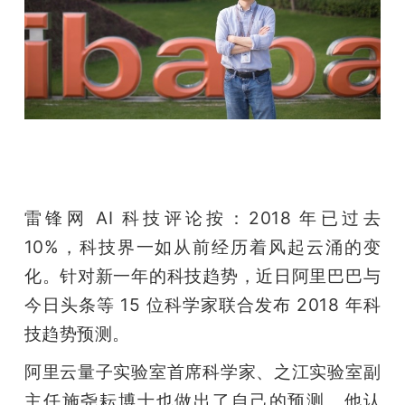
开
课
活
动
雷锋网 AI 科技评论按：2018 年已过去 
中
10%，科技界一如从前经历着风起云涌的变
心
化。针对新一年的科技趋势，近日阿里巴巴与
今日头条等 15 位科学家联合发布 2018 年科
GAIR
技趋势预测。
阿里云量子实验室首席科学家、之江实验室副
专
主任施尧耘博士也做出了自己的预测。他认