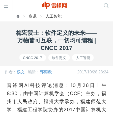
资讯
人工智能
首
梅宏院士：软件定义的未来——
页
万物皆可互联，一切均可编程 |
CNCC 2017
雷
CNCC 2017
软件定义
人工智能
峰
作者：
杨文
编辑：
郭奕欣
2017/10/28 23:24
网
雷锋网AI科技评论消息：10月26日上午
8:30，由中国计算机学会（CCF）主办，福
公
州市人民政府、福州大学承办，福建师范大
学、福建工程学院协办的2017中国计算机大