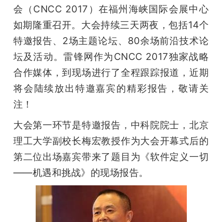
开
会（CNCC 2017）在福州海峡国际会展中心
如期隆重召开。大会持续三天两夜，包括14个
课
特邀报告、2场主题论坛、80余场前沿技术论
坛及活动。雷锋网作为CNCC 2017独家战略
活
合作媒体，到现场进行了全程跟踪报道，近期
将会陆续放出特邀嘉宾的精彩报告，敬请关
动
注！
中
大会第一环节是特邀报告，中科院院士，北京
理工大学副校长梅宏教授作为大会开幕式后的
心
第二位出场嘉宾带来了题目为《软件定义一切
——机遇和挑战》的现场报告。
GAIR
专