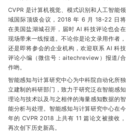
开
CVPR 是计算机视觉、模式识别和人工智能领
域国际顶级会议，2018 年 6 月 18-22 日将
课
在美国盐湖城召开，届时 AI 科技评论也会在
活
现场带来一线报道。不论你是论文录用作者，
还是即将参会的企业机构，欢迎联系 AI 科技
动
评论小编（微信号：aitechreview）报道/合
作哟。
中
智能感知与计算研究中心为中科院自动化所独
立建制的科研部门，致力于研究泛在智能感知
心
理论与技术以及与之相伴的海量感知数据的智
能分析与处理。智能感知与计算研究中心在今
GAIR
年的 CVPR 2018 上共有 11 篇论文被接收，
专
再次创下历史新高。