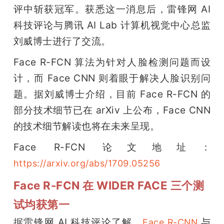
开
评中斩获冠军。获悉这一消息后，雷锋网 AI 
科技评论与腾讯 AI Lab 计算机视觉中心总监
课
刘威博士进行了交流。
Face R-FCN 算法为针对人脸检测问题而设
活
计，而 Face CNN 则着眼于解决人脸识别问
动
题。据刘威博士介绍，目前 Face R-FCN 的
部分技术细节已在 arXiv 上公布，Face CNN 
中
的技术细节解读也将在未来呈现。
Face R-FCN 论文地址：
心
https://arxiv.org/abs/1709.05256
GAIR
Face R-FCN 在 WIDER FACE 三个测
试均获第一
专
据雷锋网 AI 科技评论了解，
与 
Face R-CNN 