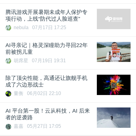
腾讯游戏开展暑期未成年人保护专
项行动，上线“防代过人脸巡查”
nebula
07月17日 17:25
AI寻亲记｜格灵深瞳助力寻回22年
前被拐儿童
胡席星
07月19日 19:31
除了顶尖性能，高通还让旗舰手机
成了六边形战士
量衡
06月02日 22:10
AI 平台第一股！云从科技，AI 后来
者的逆袭路
嘉嘉
05月27日 17:05