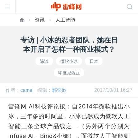
资讯
人工智能
首
专访 | 小冰的忍者团队，她在日
页
本开启了怎样一种商业模式？
陈湛
微软小冰
日本
雷
印度尼西亚
峰
作者：
camel
编辑：
郭奕欣
2017/10/01 16:27
网
雷锋网 AI科技评论按：自2014年微软推出小
冰，三年多的时间里，小冰已然成为微软人工
公
智能三条全球产品线之一（另外两个分别为
infuse AI、Bing&小娜），而微软人工智能则