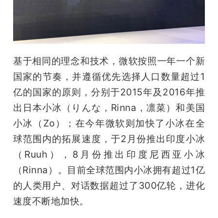
题
爱
基于相同的理念和技术，微软按照一年一个新
搞
国家的节奏，并遵循优先选择人口数量超过1
亿的国家的原则，分别于2015年及2016年推
机
出日本小冰（りんな，Rinna，凛菜）和美国
小冰（Zo）；在今年微软则加快了小冰在全
球范围内的拓展速度，于2月份推出印度小冰
（Ruuh），8月份推出印度尼西亚小冰
（Rinna）。目前全球范围内小冰拥有超过1亿
的人类用户、对话数据超过了300亿轮，进化
速度不断地加快。