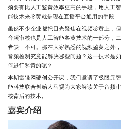
开
须要有比人工鉴黄效率更高的手段，用人工智
能技术来鉴黄就是现在直播平台通用的手段。
课
虽然不少企业都把目光聚焦在视频鉴黄上，但
活
音频审核也是人工智能鉴黄技术的一部分，二
者缺一不可。那在大家熟悉的视频鉴黄之外，
动
音频检测究竟能解决哪些问题？这一技术是如
何进行鉴黄的呢？
中
本期雷锋网硬创公开课，我们邀请了极限元智
能科技联合创始人马骥为大家解读关于音频审
心
核背后的技术。
GAIR
嘉宾介绍
专