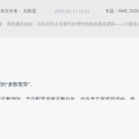
本文作者：
刘路遥
专题：AWE 2026
2026-03-13 10:02
庸，系统通往自由。石头科技正在重写全球扫地机的底层逻辑——打破清
的“参数繁荣”。
能不断增加，产品配置表被不断拉长。但在真实家庭环境中，很
住，长毛地毯依然难处理，床底和沙发底仍有盲区，复杂环境下
转化为体验提升。