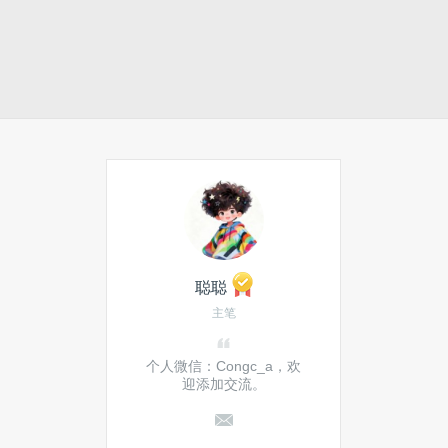
聪聪
主笔
个人微信：Congc_a，欢
迎添加交流。