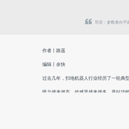
导语：参数卷向平
作者丨路遥
编辑丨余快
过去几年，扫地机器人行业经历了一轮典型
吸力越来越高，传感器越来越多，基站功
多问题始终没有被真正解决：门槛仍会卡
误判、漏扫和重复清洁仍然会发生。
这意味着一个事实：参数增长，并不必然