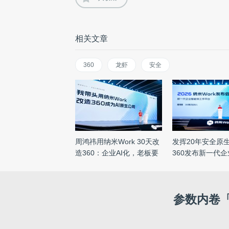
相关文章
360
龙虾
安全
周鸿祎用纳米Work 30天改
发挥20年安全原
造360：企业AI化，老板要
360发布新一代
先 ...
工作 ...
参数内卷