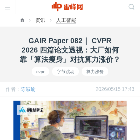
资讯
人工智能
首
GAIR Paper 082｜ CVPR
页
2026 四篇论文透视：大厂如何
靠「算法瘦身」对抗算力涨价？
雷
cvpr
字节跳动
算力涨价
峰
作者：
陈淑瑜
2026/05/15 17:43
网
公