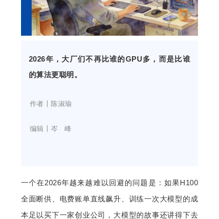
开
课
2026年，大厂们不再比谁的GPU多，而是比谁
活
的算法更聪明。
动
    作者丨陈淑瑜
中
    编辑丨岑   峰
心
GAIR
一个在2026年越来越难以回避的问题是：如果H100
全面断供、电费账单直线飙升、训练一次大模型的成
专
本足以买下一家创业公司，大模型的故事还讲得下去