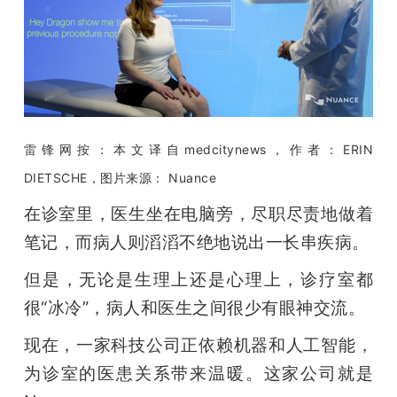
开
课
活
雷锋网按：本文译自medcitynews，作者：ERIN 
动
DIETSCHE，图片来源： Nuance
在诊室里，医生坐在电脑旁，尽职尽责地做着
中
笔记，而病人则滔滔不绝地说出一长串疾病。
心
但是，无论是生理上还是心理上，诊疗室都
很“冰冷”，病人和医生之间很少有眼神交流。
GAIR
现在，一家科技公司正依赖机器和人工智能，
为诊室的医患关系带来温暖。这家公司就是
专