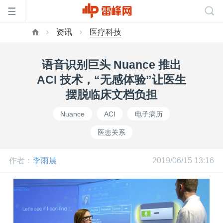
资讯
医疗科技
首
语音识别巨头 Nuance 推出
页
ACI 技术，“无感体验”让医生
摆脱临床文档负担
雷
Nuance
ACI
电子病历
医患关系
峰
作者：
李雨晨
2019/06/15 13:16
网
公