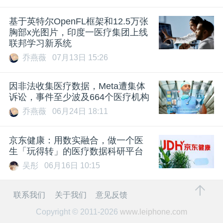
基于英特尔OpenFL框架和12.5万张
胸部x光图片，印度一医疗集团上线
联邦学习新系统
乔燕薇
07月13日 15:26
因非法收集医疗数据，Meta遭集体
诉讼，事件至少波及664个医疗机构
乔燕薇
06月24日 18:11
京东健康：用数实融合，做一个医
生「玩得转」的医疗数据科研平台
吴彤
06月16日 10:15
联系我们
关于我们
意见反馈
Copyright © 2011-2026
www.leiphone.com