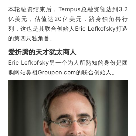
开
本轮融资结束后，Tempus总融资额达到3.2
亿美元，估值达20亿美元，跻身独角兽行
课
列，这也是其联合创始人Eric Lefkofsky打造
活
的第四只独角兽。
爱折腾的天才犹太商人
动
Eric Lefkofsky另一个为人所熟知的身份是团
购网站鼻祖Groupon.com的联合创始人。
中
心
GAIR
专