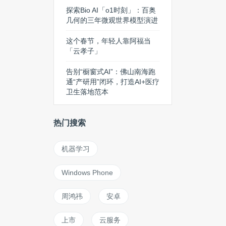
探索Bio AI「o1时刻」：百奥
几何的三年微观世界模型演进
这个春节，年轻人靠阿福当
「云孝子」
告别“橱窗式AI”：佛山南海跑
通“产研用”闭环，打造AI+医疗
卫生落地范本
热门搜索
机器学习
Windows Phone
周鸿祎
安卓
上市
云服务