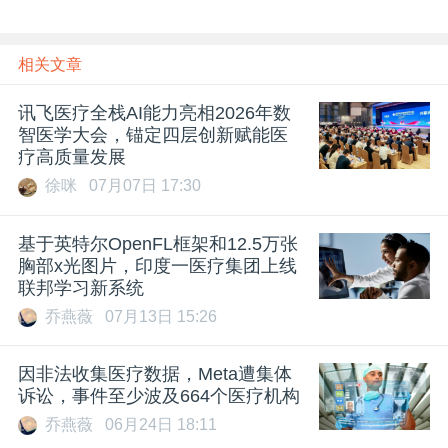
相关文章
讯飞医疗全栈AI能力亮相2026年数
智医学大会，锚定四层创新赋能医
疗高质量发展
徐咪
07月07日 17:30
基于英特尔OpenFL框架和12.5万张
胸部x光图片，印度一医疗集团上线
联邦学习新系统
乔燕薇
07月13日 15:26
因非法收集医疗数据，Meta遭集体
诉讼，事件至少波及664个医疗机构
乔燕薇
06月24日 18:11