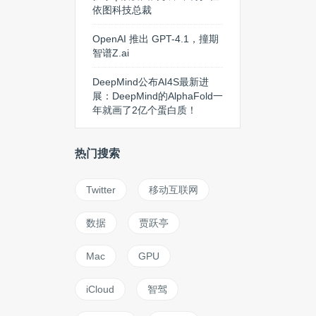
OpenAI 推出 GPT-4.1，撞期智
谱Z.ai
DeepMind公布AI4S最新进展：
DeepMind的AlphaFold一年就画
了2亿个蛋白质！
热门搜索
Twitter
移动互联网
数据
贾跃亭
Mac
GPU
iCloud
智驾
智能音箱
数据库
macbook