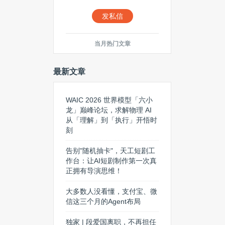
发私信
当月热门文章
最新文章
WAIC 2026 世界模型「六小龙」
巅峰论坛，求解物理 AI 从「理
解」到「执行」开悟时刻
告别"随机抽卡"，天工短剧工作
台：让AI短剧制作第一次真正拥
有导演思维！
大多数人没看懂，支付宝、微信
这三个月的Agent布局
独家 | 段爱国离职，不再担任依
图科技总裁