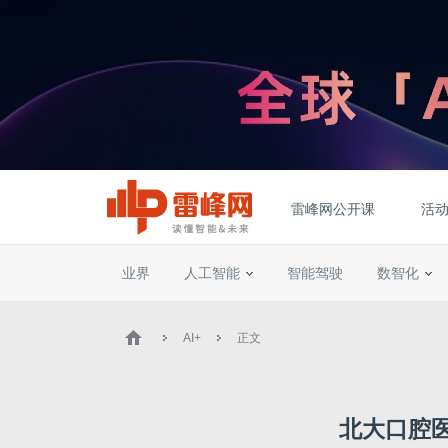
雷峰网公开课
活
业界
人工智能
智能驾驶
数智化
AI+
正文
北大口腔