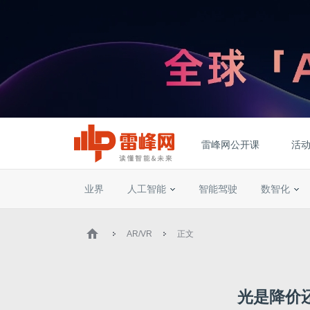
雷峰网公开课
活
业界
人工智能
智能驾驶
数智化
AR/VR
正文
光是降价还不