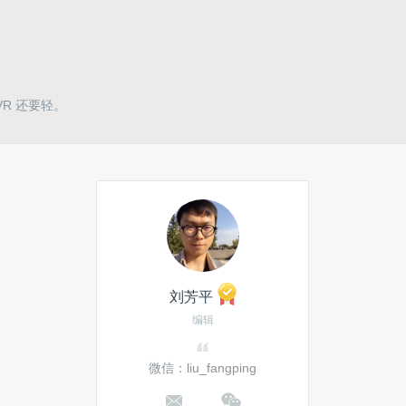
 VR 还要轻。
刘芳平
编辑
微信：liu_fangping