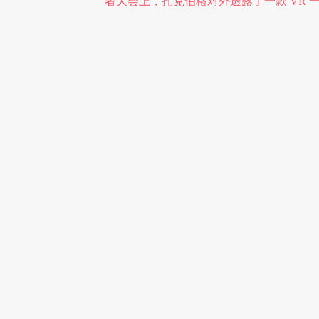
者大会上，扎克伯格对外透露了一款 VR 