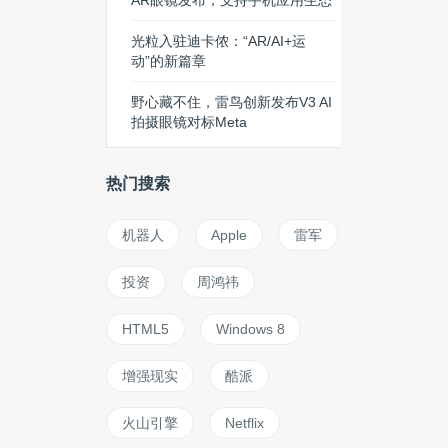
AR眼镜发布，支持手机应用生态
光粒入驻迪卡侬：“AR/AI+运
动”的新篇章
野心藏不住，雷鸟创新发布V3 AI
拍摄眼镜对标Meta
热门搜索
机器人
Apple
雷军
投资
周鸿祎
HTML5
Windows 8
增强现实
酷派
火山引擎
Netflix