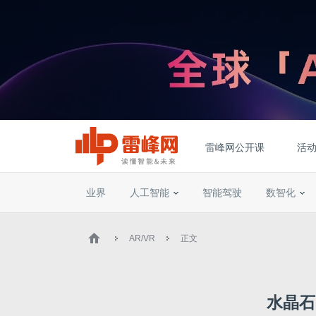
雷峰网公开课
活
业界
人工智能
智能驾驶
数智化
AR/VR
正文
水晶石