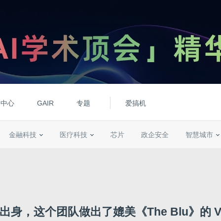
动中心
GAIR
专题
爱搞机
金融科技
医疗科技
芯片
政企安全
智慧城市
出身，这个团队做出了媲美《The Blu》的 V