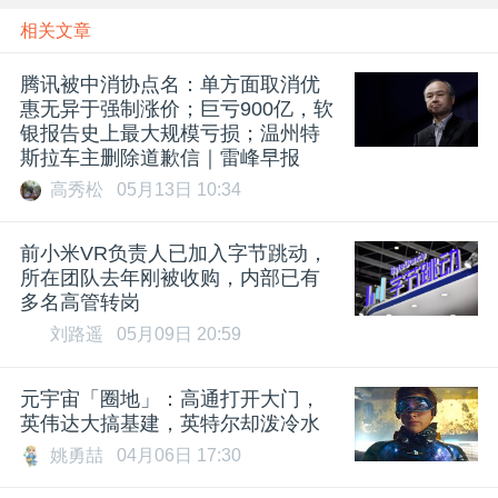
相关文章
腾讯被中消协点名：单方面取消优
惠无异于强制涨价；巨亏900亿，软
银报告史上最大规模亏损；温州特
斯拉车主删除道歉信｜雷峰早报
高秀松
05月13日 10:34
前小米VR负责人已加入字节跳动，
所在团队去年刚被收购，内部已有
多名高管转岗
刘路遥
05月09日 20:59
元宇宙「圈地」：高通打开大门，
英伟达大搞基建，英特尔却泼冷水
姚勇喆
04月06日 17:30