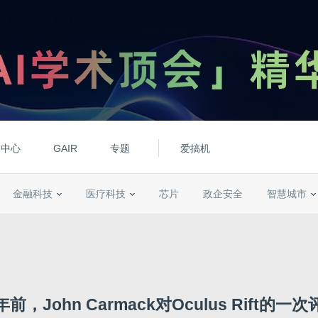
动中心
GAIR
专题
爱搞机
金融科技
医疗科技
芯片
政企安全
智慧城市
前，John Carmack对Oculus Rift的一