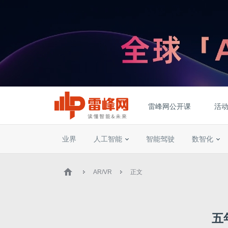
雷峰网公开课
活
业界
人工智能
智能驾驶
数智化
AR/VR
正文
五年