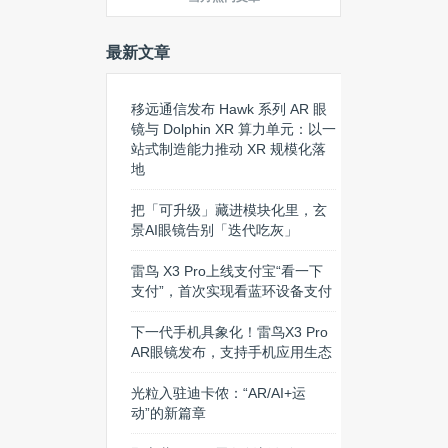
最新文章
移远通信发布 Hawk 系列 AR 眼
镜与 Dolphin XR 算力单元：以一
站式制造能力推动 XR 规模化落
地
把「可升级」藏进模块化里，玄
景AI眼镜告别「迭代吃灰」
雷鸟 X3 Pro上线支付宝“看一下
支付”，首次实现看蓝环设备支付
下一代手机具象化！雷鸟X3 Pro
AR眼镜发布，支持手机应用生态
光粒入驻迪卡侬：“AR/AI+运
动”的新篇章