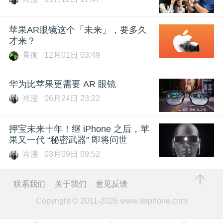
苹果AR眼镜这个「未来」，要多久
才来？
量衡
12月01日 03:49
华为比苹果更需要 AR 眼镜
肖漫
06月24日 23:22
押宝未来十年！继 iPhone 之后，苹
果又一代 “秘密武器” 即将问世
肖漫
03月09日 09:52
联系我们
关于我们
意见反馈
Copyright © 2011-2026
www.leiphone.com