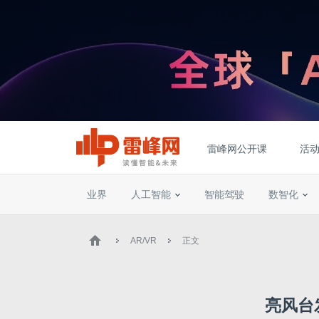
雷峰网公开课
活
业界
人工智能
智能驾驶
数智化
AR/VR
正文
亮风台