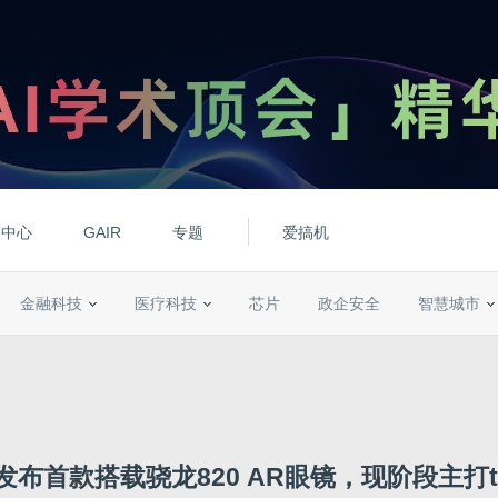
动中心
GAIR
专题
爱搞机
金融科技
医疗科技
芯片
政企安全
智慧城市
发布首款搭载骁龙820 AR眼镜，现阶段主打t