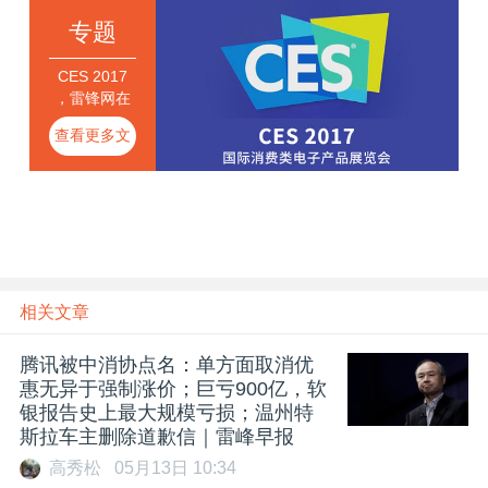
专题
CES 2017
，雷锋网在
拉斯维加斯
查看更多文
现场
章
相关文章
腾讯被中消协点名：单方面取消优
惠无异于强制涨价；巨亏900亿，软
银报告史上最大规模亏损；温州特
斯拉车主删除道歉信｜雷峰早报
高秀松
05月13日 10:34