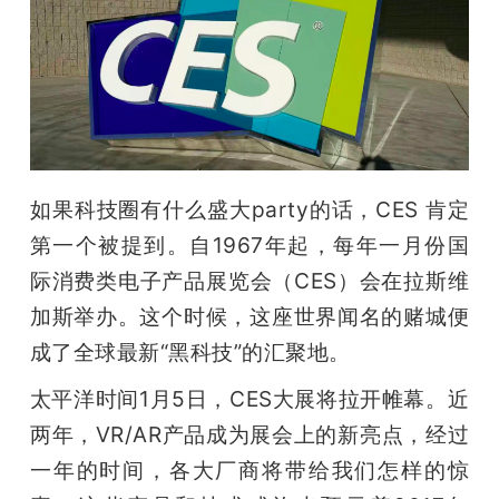
开
课
活
动
如果科技圈有什么盛大party的话，CES 肯定
第一个被提到。自1967年起，每年一月份国
中
际消费类电子产品展览会（CES）会在拉斯维
加斯举办。这个时候，这座世界闻名的赌城便
心
成了全球最新“黑科技”的汇聚地。
太平洋时间1月5日，CES大展将拉开帷幕。近
GAIR
两年，VR/AR产品成为展会上的新亮点，经过
一年的时间，各大厂商将带给我们怎样的惊
专