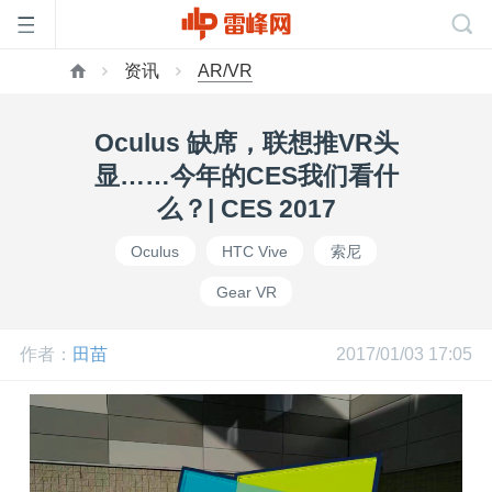
资讯
AR/VR
首
Oculus 缺席，联想推VR头
页
显……今年的CES我们看什
么？| CES 2017
雷
Oculus
HTC Vive
索尼
Gear VR
峰
作者：
田苗
2017/01/03 17:05
网
公