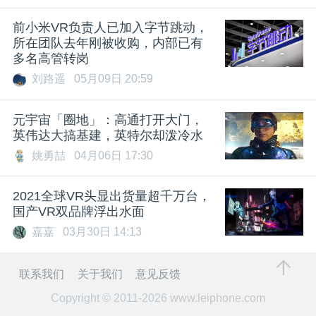
前小米VR负责人已加入字节跳动，
所在团队去年刚被收购，内部已有
多名高管转岗
刘路遥
05月09日 20:59
元宇宙「圈地」：高通打开大门，
英伟达大搞基建，英特尔却泼冷水
姚勇喆
04月06日 17:30
2021全球VR头显出货量超千万台，
国产VR双品牌浮出水面
嘉嘉
03月30日 14:13
联系我们
关于我们
意见反馈
Copyright © 2011-2026
www.leiphone.com