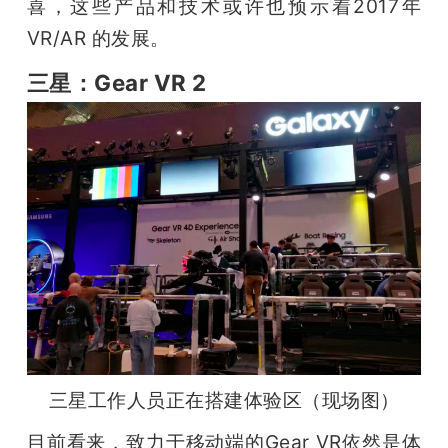
喜，这些产品和技术或许也预示着2017年 
题
VR/AR 的发展。
三星：Gear VR 2
爱
搞
机
三星工作人员正在搭建体验区（现场图）
目前看来，致力于移动端的Gear VR依然是体