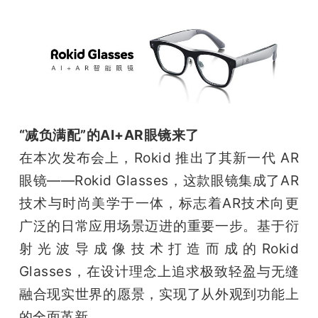
开
课
活
动
“减负满配”的AI+AR眼镜来了
在本次发布会上，Rokid 推出了其新一代 AR 
中
眼镜——Rokid Glasses，这款眼镜集成了AR
技术与时尚美学于一体，标志着AR技术向更
心
广泛的日常应用场景迈进的重要一步。基于衍
射光波导成像技术打造而成的Rokid 
GAIR
Glasses，在设计理念上追求极致轻盈与无缝
融合现实世界的愿景，实现了从外观到功能上
专
的全面革新。