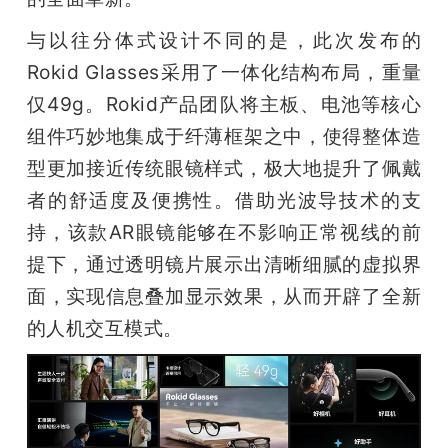
题
与以往分体式设计不同的是，此次发布的
Rokid Glasses采用了一体化结构布局，重量
爱
仅49g。Rokid产品团队将主板、电池等核心
组件巧妙地集成于纤薄框架之中，使得整体造
搞
型更加接近传统眼镜样式，极大地提升了佩戴
者的舒适度及便携性。借助光波导技术的支
机
持，该款AR眼镜能够在不影响正常视线的前
提下，通过透明镜片展示出清晰细腻的虚拟界
面，实现信息叠加显示效果，从而开辟了全新
的人机交互模式。