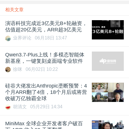
相关文章
演语科技完成近3亿美元B+轮融资，
估值超20亿美元，ARR超3亿美元
业界评论
06月18日 13:47
Qwen3.7-Plus上线！多模态智能体
新基座，一键复刻桌面端专业软件
徐咪
06月02日 10:22
硅谷大佬发出Anthropic垄断预警：4
个月ARR翻了4倍，18个月后或将营
收破万亿独霸全球
胡清文
05月29日 14:34
MiniMax 全球企业开发者客户破百