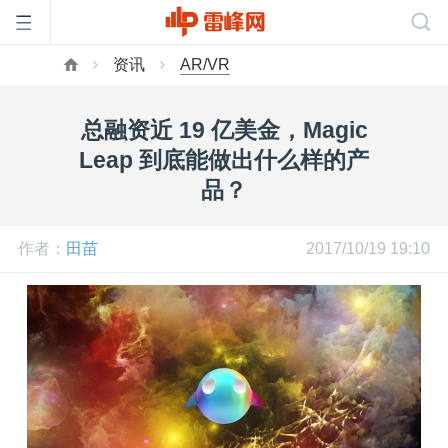
资讯
AR/VR
首
总融资近 19 亿美金，Magic
页
Leap 到底能做出什么样的产
品？
雷
作者：
田苗
2017/10/19 19:10
峰
网
公