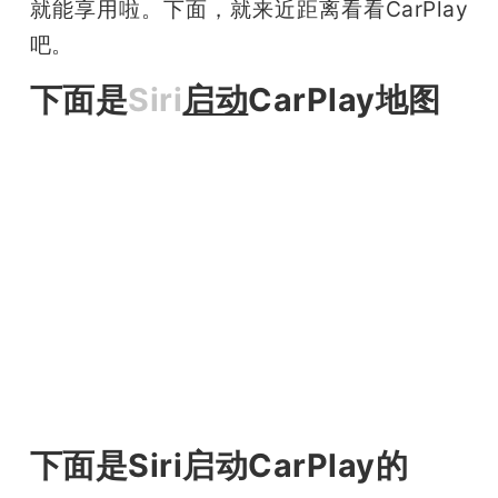
就能享用啦。下面，就来近距离看看CarPlay
题
吧。
下面是
Siri
启动
CarPlay地图
爱
搞
机
下面是Siri启动CarPlay的