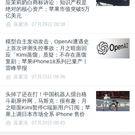
应茉莉奶白商标诉讼：知识产权是
绝对的核心资产；苹果市值突破5万
亿美元
巫夏清
07月29日 08:38
模型自主发动攻击，OpenAI遭遇史
上首次评测失控事故；月之暗面回
应「Kimi蒸馏」质疑：不存在蒸馏
复刻；苹果iPhone18系列已量产丨
雷峰早报
巫夏清
07月23日 08:36
头掉了还在打！中国机器人擂台格
斗刷屏外网，马斯克：很有趣；月
之暗面Kimi暂停C端新用户订阅；苹
果上调日本市场全系 iPhone 售价
巫夏清
07月20日 08:45