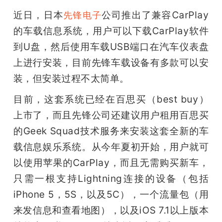
开
近日，日本
公司推出了兼容CarPlay
先锋电子
的车载信息系统，用户可以下载CarPlay软件
课
到U盘，然后使用车载USB端口在汽车仪表盘
活
上进行安装，目前先锋车载设备有多款可以安
装，但安装过程不太简单。
动
目前，这套系统已经在百思买（best buy）
上市了，而且先锋公司还建议用户租用百思买
中
的Geek Squad技术服务来安装这套全新的车
载信息娱乐系统。从今年夏初开始，用户就可
心
以使用苹果的CarPlay，而且无需购买新车，
只需一根支持Lightning连接的设备（包括
GAIR
iPhone 5，5S，以及5C），一个流量包（用
来发信息和查看地图），以及iOS 7.1以上版本
专