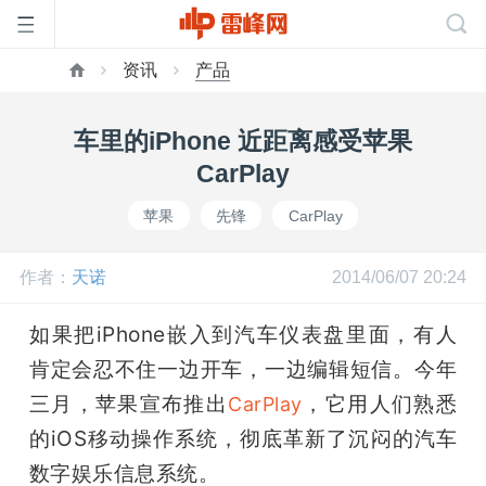
资讯
产品
首
车里的iPhone 近距离感受苹果
页
CarPlay
苹果
先锋
CarPlay
雷
作者：
天诺
2014/06/07 20:24
峰
如果把iPhone嵌入到汽车仪表盘里面，有人
网
肯定会忍不住一边开车，一边编辑短信。今年
三月，苹果宣布推出
，它用人们熟悉
CarPlay
公
的iOS移动操作系统，彻底革新了沉闷的汽车
数字娱乐信息系统。