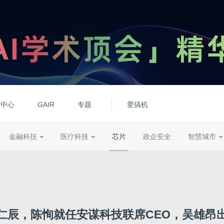
动中心
GAIR
专题
爱搞机
金融科技
医疗科技
芯片
政企安全
智慧城市
仁辰，陈恂就任安谋科技联席CEO，吴雄昂