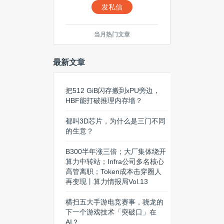
发私信
当月热门文章
最新文章
把512 GiB闪存搬到xPU旁边，
HBF能打破推理内存墙？
都叫3D芯片，为什么是三门不同
的生意？
B300半年涨三倍；大厂集体绕开
算力中转站；Infra公司多名核心
高管离职；Token成本击穿圈人
再变现丨算力情报局Vol.13
横扫五大手游电竞赛事，骁龙的
下一个游戏技术「突破口」在
AI？