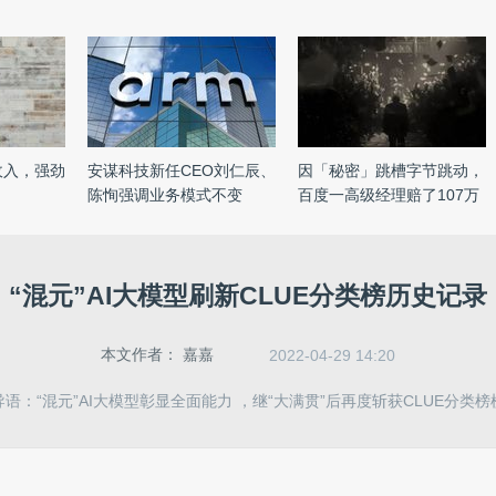
年收入，强劲
安谋科技新任CEO刘仁辰、
因「秘密」跳槽字节跳动，
陈恂强调业务模式不变
百度一高级经理赔了107万
元 ...
“混元”AI大模型刷新CLUE分类榜历史记录
本文作者：
嘉嘉
2022-04-29 14:20
导语：“混元”AI大模型彰显全面能力 ，继“大满贯”后再度斩获CLUE分类榜