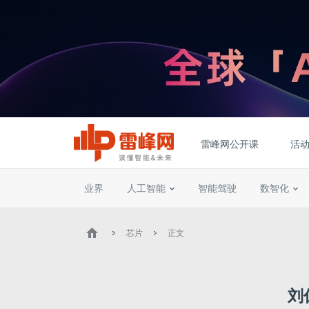
雷峰网公开课
活
业界
人工智能
智能驾驶
数智化
芯片
正文
刘