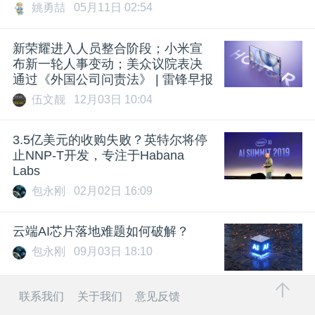
姚勇喆
05月11日 02:54
新荣耀进入人员整合阶段；小米宣
布新一轮人事变动；美众议院表决
通过《外国公司问责法》 | 雷锋早报
伍文靓
12月03日 10:04
3.5亿美元的收购失败？英特尔将停
止NNP-T开发，专注于Habana
Labs
包永刚
02月02日 16:09
云端AI芯片落地难题如何破解？
包永刚
09月03日 18:10
联系我们
关于我们
意见反馈