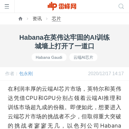
资讯
芯片
首
Habana在英伟达牢固的AI训练
页
城墙上打开了一道口
Habana Gaudi
云端AI芯片
雷
作者：
包永刚
2020/12/17 14:17
峰
在利润丰厚的云端AI芯片市场，英特尔和英伟
网
达凭借CPU和GPU分别占领着云端AI推理和
训练市场超九成的份额。即便如此，想要进入
公
云端芯片市场的挑战者不少，但取得重大突破
的挑战者寥寥无几，以色列公司Habana 