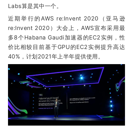
开
Labs算是其中一个。
近期举行的AWS re:Invent 2020（亚马逊 
课
re:Invent 2020）大会上，AWS宣布采用最
活
多8个Habana Gaudi加速器的EC2实例，性
价比相较目前基于GPU的EC2实例提升高达
动
40%，计划2021年上半年提供使用。
中
心
GAIR
专