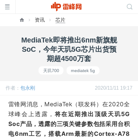
资讯
芯片
首
MediaTek即将推出6nm新旗舰
页
SoC，今年天玑5G芯片出货预
期超4500万套
雷
天玑700
mediatek 5g
峰
作者：
包永刚
2020/11/11 19:17
网
雷锋网消息，MediaTek（联发科）在2020全
球峰会上透露，
将在近期推出顶级天玑5G 
公
Soc产品，透露的三项关键参数包括采用台积
电6nm工艺，搭载Arm最新的Cortex-A78 