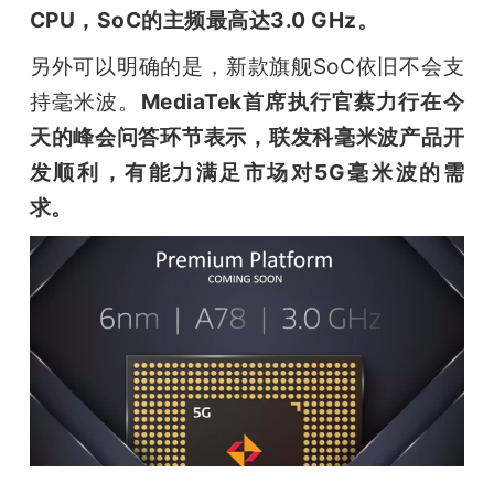
开
CPU，SoC的主频最高达3.0 GHz。
另外可以明确的是，新款旗舰SoC依旧不会支
课
持毫米波。
MediaTek首席执行官蔡力行在今
天的峰会问答环节表示，联发科毫米波产品开
活
发顺利，有能力满足市场对5G毫米波的需
动
求。
中
心
GAIR
专