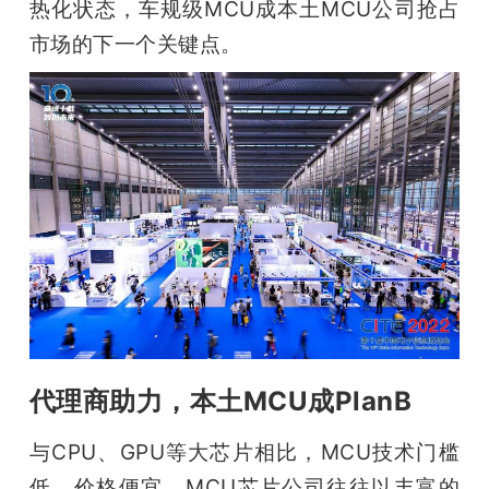
热化状态，车规级MCU成本土MCU公司抢占
题
市场的下一个关键点。
爱
搞
机
代理商助力，本土MCU成PlanB
与CPU、GPU等大芯片相比，MCU技术门槛
低，价格便宜，MCU芯片公司往往以丰富的