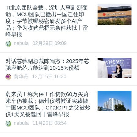
TI北京团队全裁，深圳人事剧烈变
动，MCU团队已撤出中国迁往印
度；字节被曝秘密研发多个AI产
品；华为收购鼎桥无条件获批丨雷
峰早报
nebula
02月29日 09:09
对话芯驰副总裁陈蜀杰：2025年芯
驰座舱芯片能达到10-15%份额
黄华丹
12月15日 16:30
蔚来员工称为保工作贷款60万买蔚
来车仍被裁；德州仪器被证实裁撤
中国MCU团队；ChatGPT之父被炒
仅1天又被邀回丨雷峰早报
nebula
11月20日 08:54