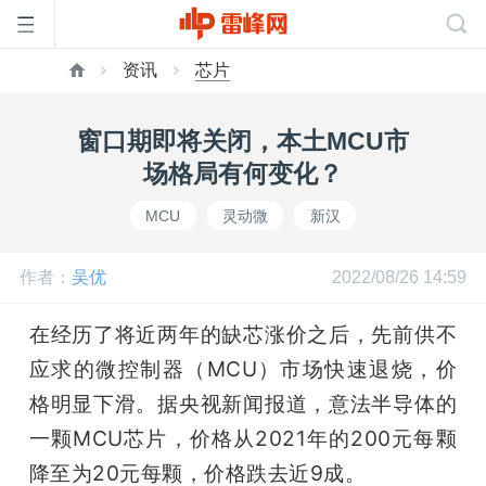
资讯
芯片
首
窗口期即将关闭，本土MCU市
页
场格局有何变化？
MCU
灵动微
新汉
雷
作者：
吴优
2022/08/26 14:59
峰
在经历了将近两年的缺芯涨价之后，先前供不
网
应求的微控制器（MCU）市场快速退烧，价
格明显下滑。据央视新闻报道，意法半导体的
公
一颗MCU芯片，价格从2021年的200元每颗
降至为20元每颗，价格跌去近9成。