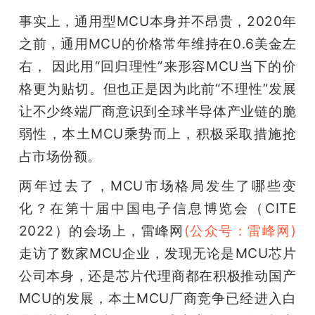
开
事实上，通用型MCU本身并不昂贵，2020年
之前，通用MCU的价格常年维持在0.6美金左
课
右， 因此用“回归理性”来形容MCU当下的价
活
格更为贴切。但也正是因为此前“不理性”发展
让不少终端厂商意识到全球半导体产业链的脆
动
弱性，本土MCU乘势而上，积极采取措施抢
占市场份额。
中
两年过去了，MCU市场格局发生了哪些变
化？在第十届中国电子信息博览会（CITE 
心
2022）的会场上，雷峰网
(公众号：雷峰网)
走访了数家MCU企业，发现无论是MCU芯片
GAIR
公司本身，还是芯片代理商都在积极推动国产
MCU的发展，本土MCU厂商竞争已经进入白
专