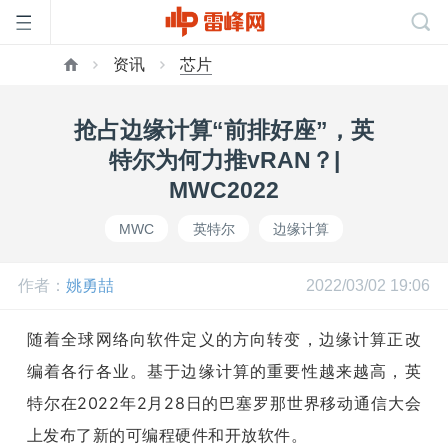
资讯
芯片
首
抢占边缘计算“前排好座”，英
页
特尔为何力推vRAN？|
MWC2022
雷
MWC
英特尔
边缘计算
峰
作者：
姚勇喆
2022/03/02 19:06
网
随着全球网络向软件定义的方向转变，边缘计算正改
编着各行各业。基于边缘计算的重要性越来越高，英
公
特尔在2022年2月28日的巴塞罗那世界移动通信大会
上发布了新的可编程硬件和开放软件。