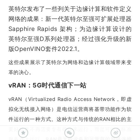
开
英特尔发布了一些列关于边缘计算和软件定义
网络的成果：新一代英特尔至强可扩展处理器 
课
Sapphire Rapids 架构；为边缘计算设计的
英特尔至强D系列处理器；经过强化升级的新
活
版OpenVINO套件2022.1。
动
这些成果展示了英特尔为网络和边缘计算领域带来变
革的决心。
中
vRAN：5G时代通信下一站
心
vRAN（Virtualized Radio Access Network，即虚
拟化无线接入网络）是电信运营商将基带功能作为软
GAIR
件运行的一种方式。这种方式与传统的RAN相比的主
要好处是不再需要专有硬件来运行，而是可以在标准
专
服务器上运行。
RAN是无线设备和运营商的网络连接