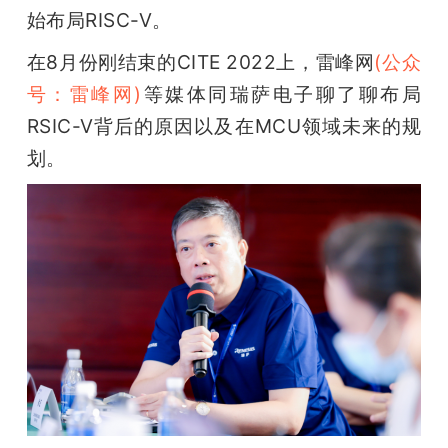
开
始布局RISC-V。
在8月份刚结束的CITE 2022上，雷峰网
(公众
课
号：雷峰网)
等媒体同瑞萨电子聊了聊布局
活
RSIC-V背后的原因以及在MCU领域未来的规
划。
动
中
心
GAIR
专