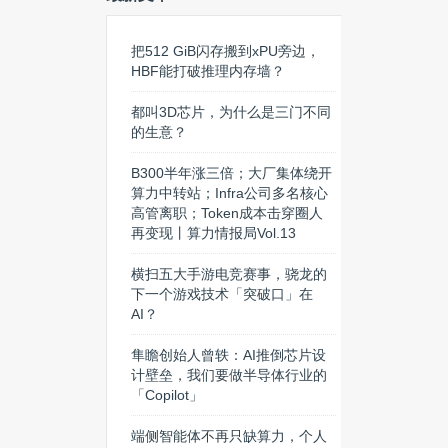
把512 GiB闪存搬到xPU旁边，
HBF能打破推理内存墙？
都叫3D芯片，为什么是三门不同
的生意？
B300半年涨三倍；大厂集体绕开
算力中转站；Infra公司多名核心
高管离职；Token成本击穿圈人
再变现丨算力情报局Vol.13
横扫五大手游电竞赛事，骁龙的
下一个游戏技术「突破口」在
AI？
隼瞻创始人曾轶：AI推倒芯片设
计壁垒，我们要做半导体行业的
「Copilot」
端侧智能体不再只缺算力，个人