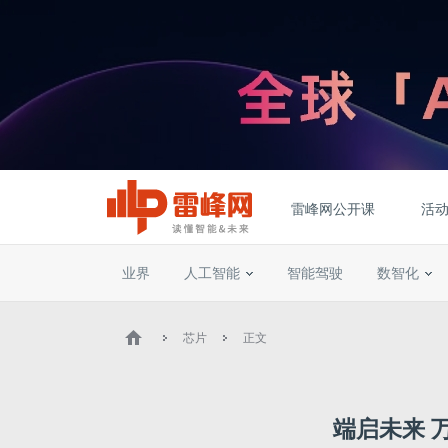
雷峰网公开课
活
业界
人工智能
智能驾驶
数智化
芯片
正文
端启未来 