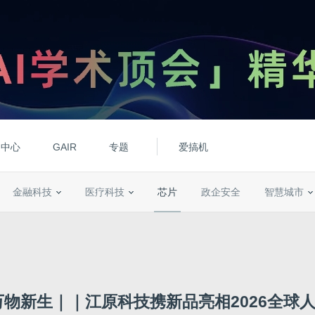
动中心
GAIR
专题
爱搞机
金融科技
医疗科技
芯片
政企安全
智慧城市
万物新生｜｜江原科技携新品亮相2026全球