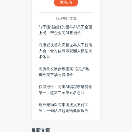
发私信
当月热门文章
能干能信能打的瓴羊AI员工全面
上岗，帮企业问AI要增长
海康威视首次亮相世界人工智能
大会，全方位展示观澜大模型技
术体系
高质量发展步履坚实 追觅扫地
机欧美市场高速增长
权威报告：阿里AI编程市场份额
第一，超第二至第五名总和
瑞辰宠物医院集团接入支付宝
AI，一句话唤起宠物健康服务
最新文章