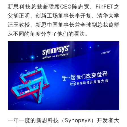
开
新思科技总裁兼联席CEO陈志宽、FinFET之
父胡正明、创新工场董事长李开复、清华大学
课
汪玉教授、新思中国董事长兼全球副总裁葛群
从不同的角度分享了他们的看法。
活
动
中
心
GAIR
一年一度的新思科技（Synopsys）开发者大
专