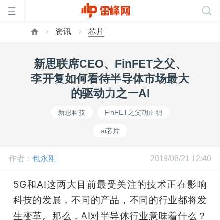
资讯
芯片
首
新思联席CEO、FinFET之父、
页
李开复如何看待半导体市场最大
的驱动力之一AI
雷
新思科技
FinFET之父胡正明
ai芯片
峰
作者：
包永刚
2019/06/21 12:40
网
5G和AI这两大目前最受关注的技术正在影响
公
科技的发展，不同的产品，不同的行业都将发
生变革。那么，AI对半导体行业意味着什么？