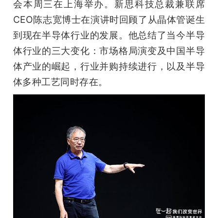
会本周三在上海举办。新思科技总裁兼联席
题
CEO陈志宽博士在演讲时回顾了从晶体管诞生
到现在半导体行业的发展。他总结了当今半导
爱
体行业的三大变化：市场格局演变及中国半导
体产业的崛起，行业并购持续进行，以及半导
搞
体多种工艺同时存在。
机