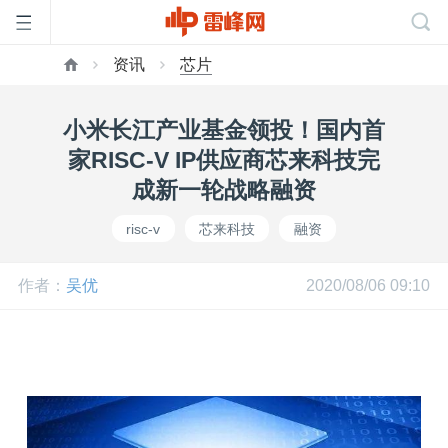
资讯
芯片
首
小米长江产业基金领投！国内首
页
家RISC-V IP供应商芯来科技完
成新一轮战略融资
雷
risc-v
芯来科技
融资
峰
作者：
吴优
2020/08/06 09:10
网
公