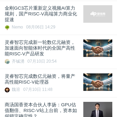
金刚GC3芯片重新定义视频AI算力
规则，国产RISC-V高端算力商业化
提速
Nemo
08月06日 14:29
灵睿智芯完成新一轮数亿元融资，
加速面向智能体时代的全国产高性
能RISC-V产品研发
齐铖湧
07月10日 20:54
灵睿智芯完成数亿元融资，将量产
高性能RISC-V处理器
魏溶
07月10日 11:48
商汤国香资本合伙人李扬：GPU估
值翻倍、RISC-V站上台前，资本如
何锁定确定性？