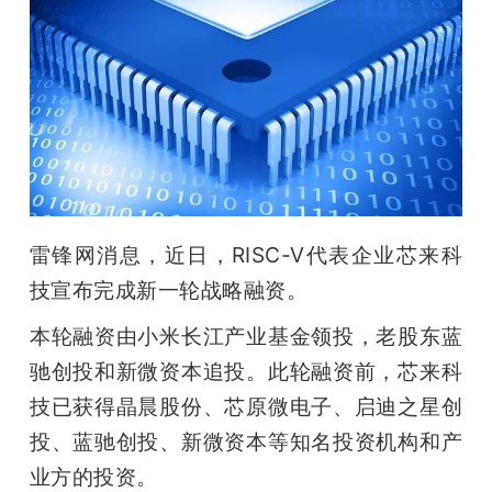
开
课
活
动
雷锋网消息，近日，RISC-V代表企业芯来科
中
技宣布完成新一轮战略融资。
心
本轮融资由小米长江产业基金领投，老股东蓝
驰创投和新微资本追投。此轮融资前，芯来科
GAIR
技已获得晶晨股份、芯原微电子、启迪之星创
投、蓝驰创投、新微资本等知名投资机构和产
专
业方的投资。