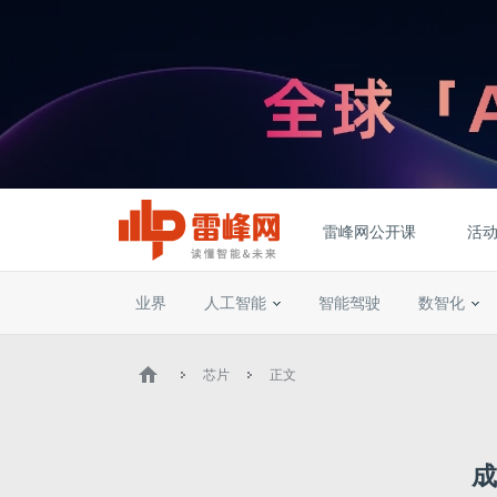
雷峰网公开课
活
业界
人工智能
智能驾驶
数智化
芯片
正文
成