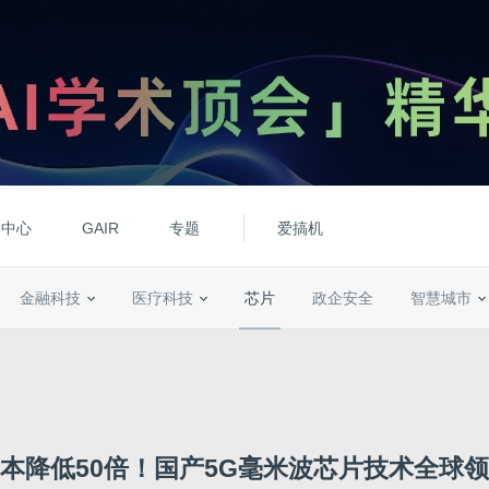
动中心
GAIR
专题
爱搞机
金融科技
医疗科技
芯片
政企安全
智慧城市
本降低50倍！国产5G毫米波芯片技术全球