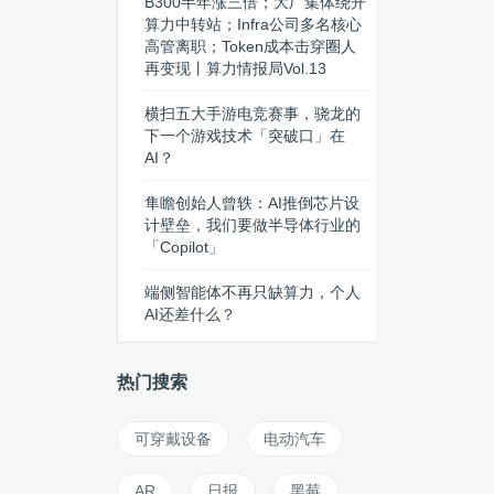
B300半年涨三倍；大厂集体绕开
算力中转站；Infra公司多名核心
高管离职；Token成本击穿圈人
再变现丨算力情报局Vol.13
横扫五大手游电竞赛事，骁龙的
下一个游戏技术「突破口」在
AI？
隼瞻创始人曾轶：AI推倒芯片设
计壁垒，我们要做半导体行业的
「Copilot」
端侧智能体不再只缺算力，个人
AI还差什么？
热门搜索
可穿戴设备
电动汽车
AR
日报
黑莓