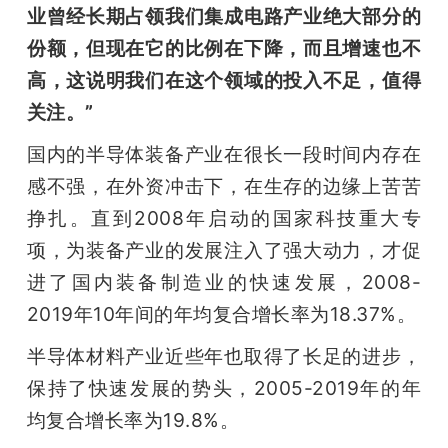
业曾经长期占领我们集成电路产业绝大部分的
份额，但现在它的比例在下降，而且增速也不
高，这说明我们在这个领域的投入不足，值得
关注。”
国内的半导体装备产业在很长一段时间内存在
感不强，在外资冲击下，在生存的边缘上苦苦
挣扎。直到2008年启动的国家科技重大专
项，为装备产业的发展注入了强大动力，才促
进了国内装备制造业的快速发展，2008-
2019年10年间的年均复合增长率为18.37%。
半导体材料产业近些年也取得了长足的进步，
保持了快速发展的势头，2005-2019年的年
均复合增长率为19.8%。