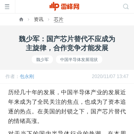
资讯
芯片
首
魏少军：国产芯片替代不应成为
页
主旋律，合作竞争才能发展
魏少军
中国半导体发展现状
雷
作者：
包永刚
2020/11/07 13:47
峰
历经几十年的发展，中国半导体产业的发展近
网
年来成为了全民关注的焦点，也成为了资本追
逐的热点。在美国的封锁之下，国产芯片替代
公
的情绪高涨。
对于当下的国内半导体行业的热潮，在本周