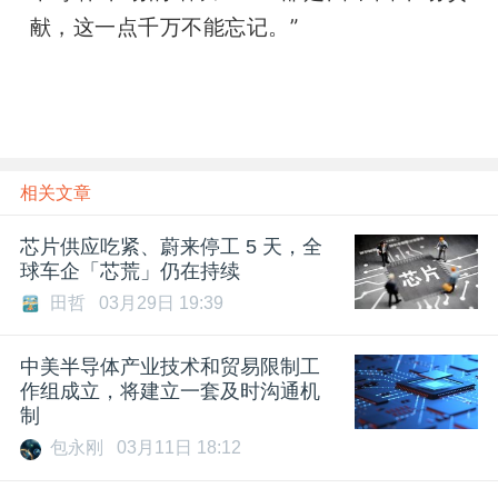
献，这一点千万不能忘记。”
雷锋网雷锋网
相关文章
芯片供应吃紧、蔚来停工 5 天，全
球车企「芯荒」仍在持续
田哲
03月29日 19:39
中美半导体产业技术和贸易限制工
作组成立，将建立一套及时沟通机
制
包永刚
03月11日 18:12