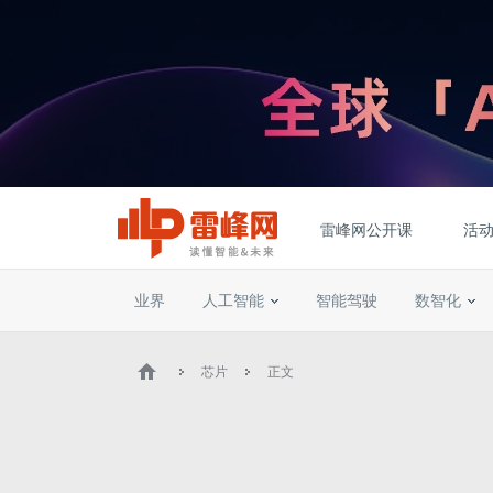
雷峰网公开课
活
业界
人工智能
智能驾驶
数智化
芯片
正文