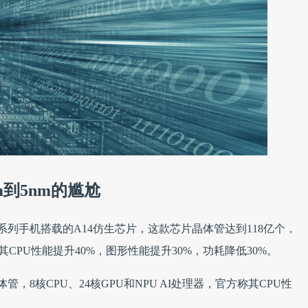
m到5nm的尴尬
e12系列手机搭载的A14仿生芯片，这款芯片晶体管达到118亿个，
使其CPU性能提升40%，图形性能提升30%，功耗降低30%。
管，8核CPU、24核GPU和NPU AI处理器，官方称其CPU性