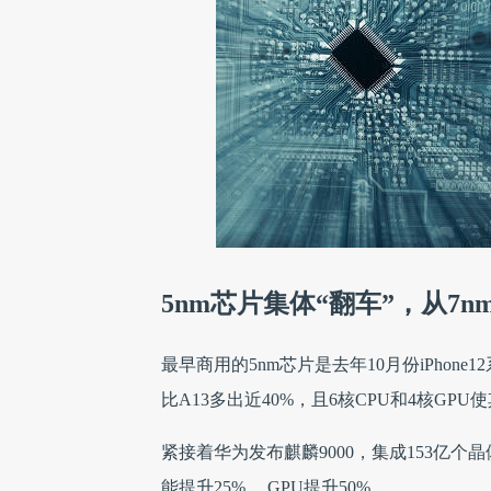
5nm芯片集体“翻车”，从7n
最早商用的5nm芯片是去年10月份iPhon
比A13多出近40%，且6核CPU和4核GPU
紧接着华为发布麒麟9000，集成153亿个晶体
能提升25% ，GPU提升50%。