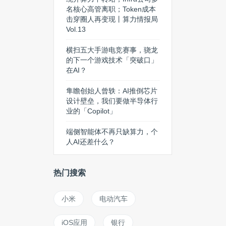
名核心高管离职；Token成本
击穿圈人再变现丨算力情报局
Vol.13
横扫五大手游电竞赛事，骁龙
的下一个游戏技术「突破口」
在AI？
隼瞻创始人曾轶：AI推倒芯片
设计壁垒，我们要做半导体行
业的「Copilot」
端侧智能体不再只缺算力，个
人AI还差什么？
热门搜索
小米
电动汽车
iOS应用
银行