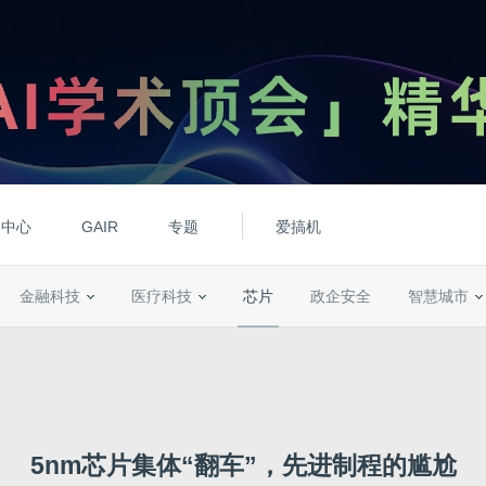
动中心
GAIR
专题
爱搞机
金融科技
医疗科技
芯片
政企安全
智慧城市
5nm芯片集体“翻车”，先进制程的尴尬