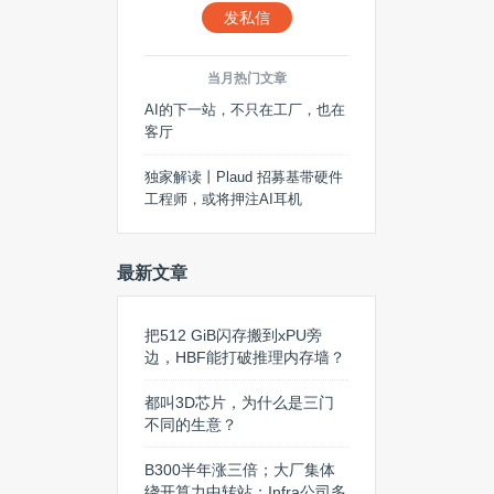
发私信
当月热门文章
AI的下一站，不只在工厂，也在
客厅
独家解读丨Plaud 招募基带硬件
工程师，或将押注AI耳机
最新文章
把512 GiB闪存搬到xPU旁
边，HBF能打破推理内存墙？
都叫3D芯片，为什么是三门
不同的生意？
B300半年涨三倍；大厂集体
绕开算力中转站；Infra公司多