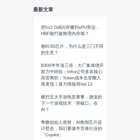
最新文章
把512 GiB闪存搬到xPU旁边，
HBF能打破推理内存墙？
都叫3D芯片，为什么是三门不同
的生意？
B300半年涨三倍；大厂集体绕开
算力中转站；Infra公司多名核心
高管离职；Token成本击穿圈人
再变现丨算力情报局Vol.13
横扫五大手游电竞赛事，骁龙的
下一个游戏技术「突破口」在
AI？
隼瞻创始人曾轶：AI推倒芯片设
计壁垒，我们要做半导体行业的
「Copilot」