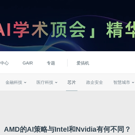
动中心
GAIR
专题
爱搞机
金融科技
医疗科技
芯片
政企安全
智慧城市
AMD的AI策略与Intel和Nvidia有何不同？