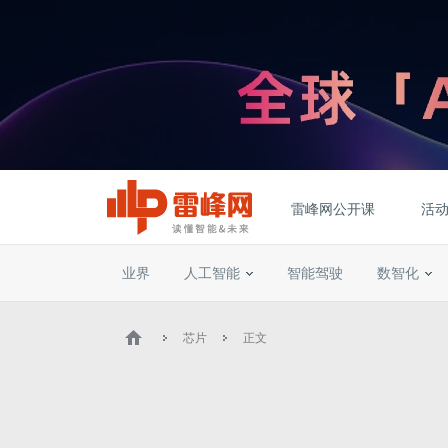
雷峰网公开课
活
业界
人工智能
智能驾驶
数智化
芯片
正文