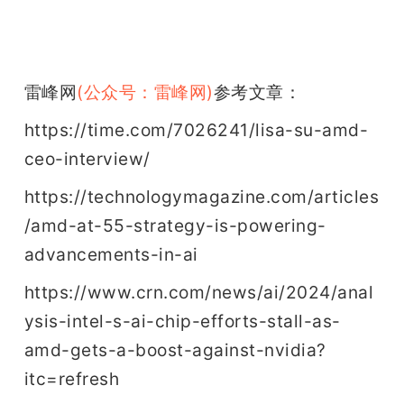
雷峰网
(公众号：雷峰网)
参考文章：
https://time.com/7026241/lisa-su-amd-
ceo-interview/
https://technologymagazine.com/articles
/amd-at-55-strategy-is-powering-
advancements-in-ai
https://www.crn.com/news/ai/2024/anal
ysis-intel-s-ai-chip-efforts-stall-as-
amd-gets-a-boost-against-nvidia?
itc=refresh