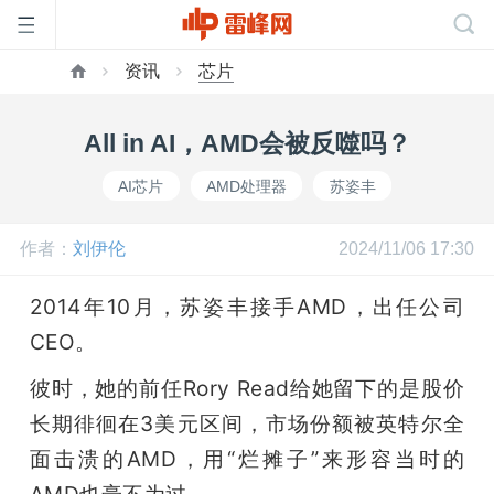
资讯
芯片
首
All in AI，AMD会被反噬吗？
页
AI芯片
AMD处理器
苏姿丰
雷
作者：
刘伊伦
2024/11/06 17:30
峰
2014年10月，苏姿丰接手AMD，出任公司
CEO。
网
彼时，她的前任Rory Read给她留下的是股价
长期徘徊在3美元区间，市场份额被英特尔全
公
面击溃的AMD，用“烂摊子”来形容当时的
AMD也毫不为过。