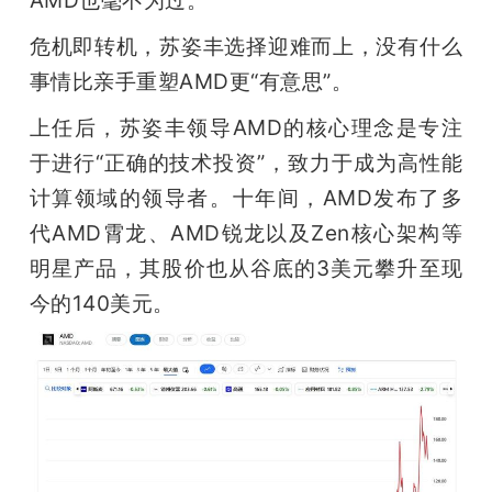
开
危机即转机，苏姿丰选择迎难而上，没有什么
课
事情比亲手重塑AMD更“有意思”。
上任后，苏姿丰领导AMD的核心理念是专注
活
于进行“正确的技术投资”，致力于成为高性能
计算领域的领导者。十年间，AMD发布了多
动
代AMD霄龙、AMD锐龙以及Zen核心架构等
明星产品，其股价也从谷底的3美元攀升至现
中
今的140美元。
心
GAIR
专