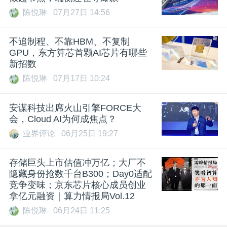
陈悦琳
07月27日 14:56
不追制程、不靠HBM、不复制
GPU，东方算芯首颗AI芯片有哪些
新招数
陈悦琳
07月17日 10:24
安谋科技出席火山引擎FORCE大
会，Cloud AI为何成焦点？
业界评论
06月25日 19:27
存储巨头上市估值冲万亿；大厂不
隐藏身份抢数千台B300；Day0适配
竞争变味；京东芯片核心成员创业
拿亿元融资｜算力情报局Vol.12
陈悦琳
06月24日 11:25