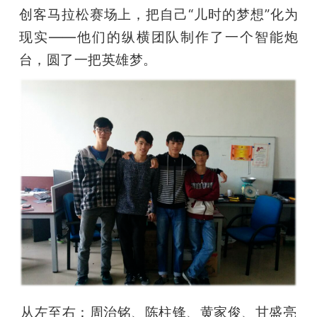
开
创客马拉松赛场上，把自己“儿时的梦想”化为
现实——他们的纵横团队制作了一个智能炮
课
台，圆了一把英雄梦。
活
动
中
心
GAIR
专
从左至右：周治铭、陈柱锋、黄家俊、甘盛亮