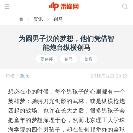
资讯
创马
首
为圆男子汉的梦想，他们凭借智
页
能炮台纵横创马
硬创邦
创马
创客
雷
作者：
奕欣
2016/01/21 15:13
峰
想必在小的时候，每个男孩子的心里都有一个
网
英雄梦：驰骋刀光剑影的武林，或是纵横枪炮
四起的战场。也许在长大之后，很多男孩子会
公
把童年的梦想深埋于心，然而北京理工大学珠
海学院的四个男孩子，却在硬创邦举办的全球