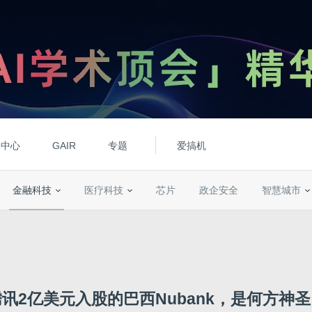
动中心
GAIR
专题
爱搞机
金融科技
医疗科技
芯片
政企安全
智慧城市
讯2亿美元入股的巴西Nubank，是何方神