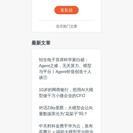
发私信
当月热门文章
最新文章
恒生电子首席科学家白硕：
Agent之难，无关算力、模型
与平台丨Agent价值创造十人
谈①
10岁的网商银行，想用AI大模
型做千万小微企业的CFO
对话Zilliz星爵：大模型会让向
量数据库沦为“花架子”吗？
中关村科金携手华为云，发布
昇腾云 + 得助大模型平台联合